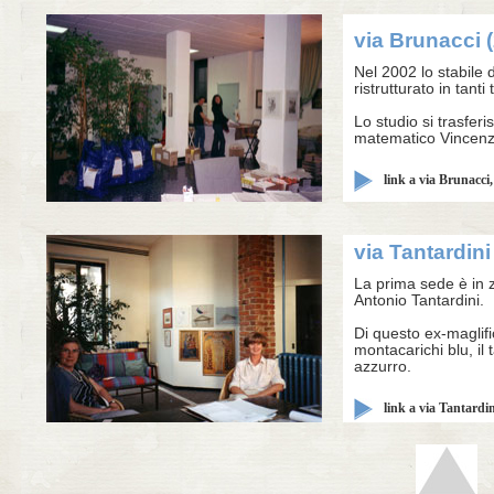
via Brunacci 
Nel 2002 lo stabile 
ristrutturato in tanti
Lo studio si trasferi
matematico Vincenz
link a via Brunacci,
via Tantardini
La prima sede è in z
Antonio Tantardini.
Di questo ex-maglific
montacarichi blu, il 
azzurro.
link a via Tantardin