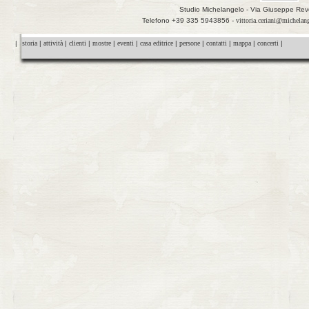
Studio Michelangelo - Via Giuseppe Rev
Telefono +39 335 5943856 -
vittoria.ceriani@michelan
|
storia
|
attività
|
clienti
|
mostre
|
eventi
|
casa editrice
|
persone
|
contatti
|
mappa
|
concerti
|